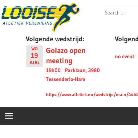
Skip
Looise
Search
to
for:
content
AV
Volgende wedstrijd:
Volgende
Golazo open
WO
19
no event
meeting
AUG
19h00
Parklaan, 3980
Tessenderlo-Ham
https://www.atletiek.nu/wedstrijd/main/446