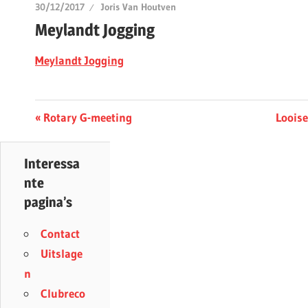
30/12/2017
Joris Van Houtven
Meylandt Jogging
Meylandt Jogging
Berichtnavigatie
Previous
Next
Rotary G-meeting
Loois
Post:
Post:
Interessa
nte
pagina’s
Contact
Uitslage
n
Clubreco