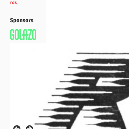
rds
Sponsors