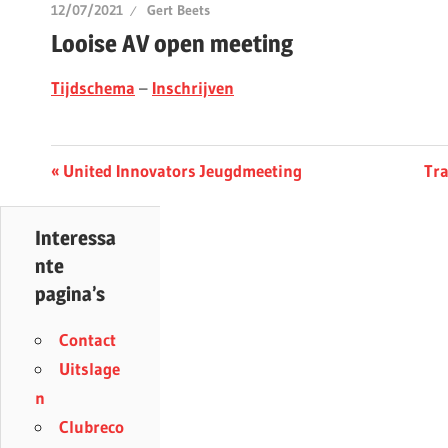
12/07/2021
Gert Beets
Looise AV open meeting
Tijdschema
–
Inschrijven
Berichtnavigatie
Previous
Ne
United Innovators Jeugdmeeting
Tra
Post:
Pos
Interessa
nte
pagina’s
Contact
Uitslage
n
Clubreco