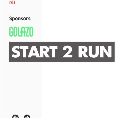
rds
Sponsors