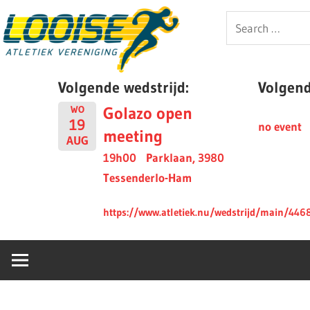
Skip
Looise
Search
to
for:
content
AV
Volgende wedstrijd:
Volgende
Golazo open
WO
19
no event
meeting
AUG
19h00
Parklaan, 3980
Tessenderlo-Ham
https://www.atletiek.nu/wedstrijd/main/446