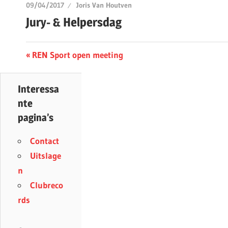
09/04/2017
Joris Van Houtven
Jury- & Helpersdag
Berichtnavigatie
Previous
REN Sport open meeting
Post:
Interessa
nte
pagina’s
Contact
Uitslage
n
Clubreco
rds