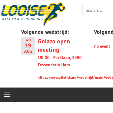
Skip
Looise
Search
to
for:
content
AV
Volgende wedstrijd:
Volgende
Golazo open
WO
19
no event
meeting
AUG
19h00
Parklaan, 3980
Tessenderlo-Ham
https://www.atletiek.nu/wedstrijd/main/446