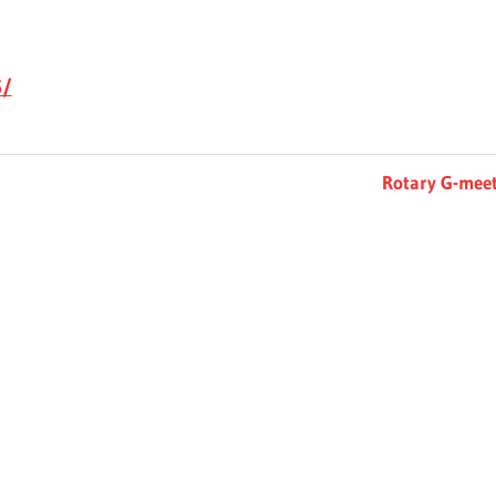
5/
Next
Rotary G-mee
Post: