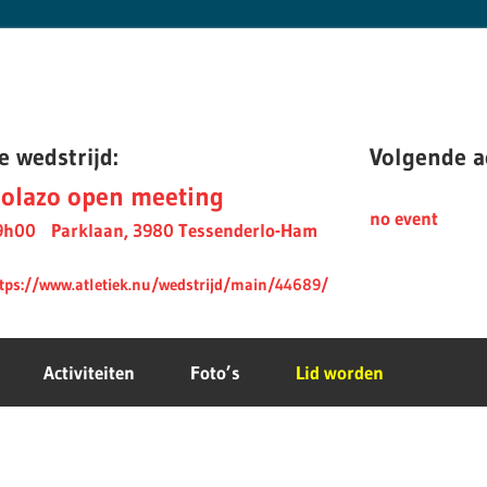
e wedstrijd:
Volgende ac
olazo open meeting
no event
9h00
Parklaan, 3980 Tessenderlo-Ham
tps://www.atletiek.nu/wedstrijd/main/44689/
Activiteiten
Foto’s
Lid worden