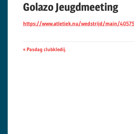
Golazo Jeugdmeeting
https://www.atletiek.nu/wedstrijd/main/4057
Berichtnavigatie
Previous
Pasdag clubkledij.
Post: