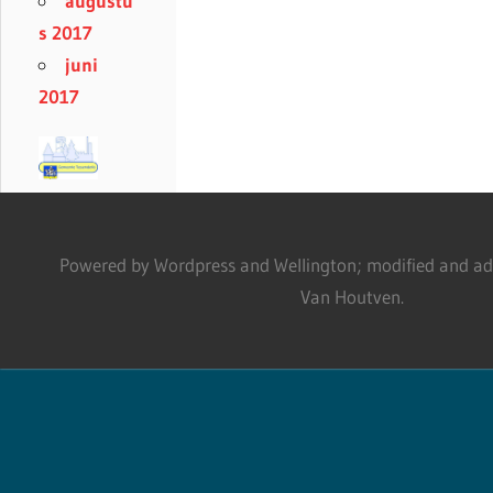
augustu
s 2017
juni
2017
Powered by Wordpress and Wellington; modified and adm
Van Houtven.