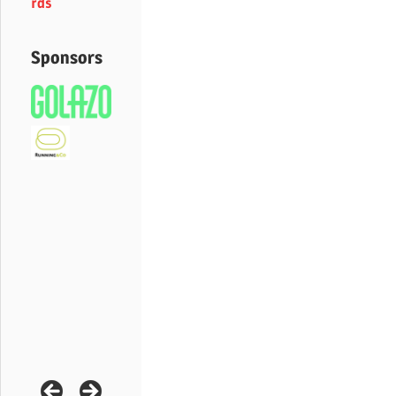
rds
Sponsors