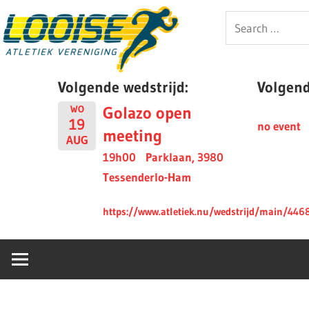
Skip
Looise
Search
to
for:
content
AV
Volgende wedstrijd:
Volgende
Golazo open
WO
19
no event
meeting
AUG
19h00
Parklaan, 3980
Tessenderlo-Ham
https://www.atletiek.nu/wedstrijd/main/446