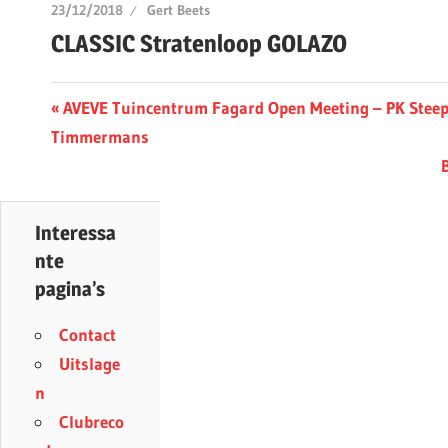
23/12/2018
Gert Beets
CLASSIC Stratenloop GOLAZO
Berichtnavigatie
Previous
AVEVE Tuincentrum Fagard Open Meeting – PK Steepl
Post:
Timmermans
P
Interessa
nte
pagina’s
Contact
Uitslage
n
Clubreco