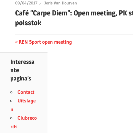
09/04/2017
Joris Van Houtven
Café “Carpe Diem”: Open meeting, PK s
polsstok
Berichtnavigatie
Previous
REN Sport open meeting
Post:
Interessa
nte
pagina’s
Contact
Uitslage
n
Clubreco
rds