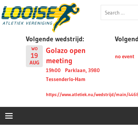
Skip
Looise
Search
to
for:
content
AV
Volgende wedstrijd:
Volgende
Golazo open
WO
19
no event
meeting
AUG
19h00
Parklaan, 3980
Tessenderlo-Ham
https://www.atletiek.nu/wedstrijd/main/446