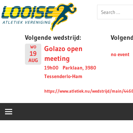
Skip
Looise
Search
to
for:
content
AV
Volgende wedstrijd:
Volgende
Golazo open
WO
19
no event
meeting
AUG
19h00
Parklaan, 3980
Tessenderlo-Ham
https://www.atletiek.nu/wedstrijd/main/446