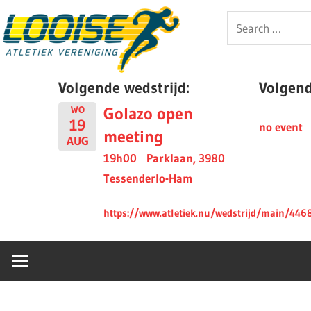
Skip
Looise
Search
to
for:
content
AV
Volgende wedstrijd:
Volgende
Golazo open
WO
19
no event
meeting
AUG
19h00
Parklaan, 3980
Tessenderlo-Ham
https://www.atletiek.nu/wedstrijd/main/446