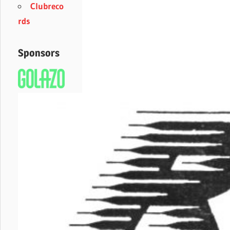
Clubreco
rds
Sponsors