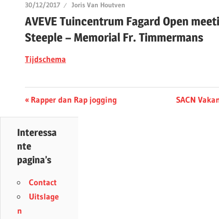
30/12/2017
Joris Van Houtven
AVEVE Tuincentrum Fagard Open meeti
Steeple – Memorial Fr. Timmermans
Tijdschema
Berichtnavigatie
Previous
Next
Rapper dan Rap jogging
SACN Vakan
Post:
Post:
Interessa
nte
pagina’s
Contact
Uitslage
n