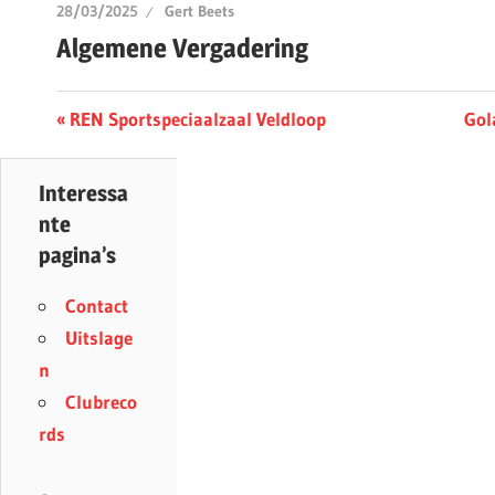
28/03/2025
Gert Beets
Algemene Vergadering
Berichtnavigatie
Previous
Nex
REN Sportspeciaalzaal Veldloop
Gol
Post:
Post
Interessa
nte
pagina’s
Contact
Uitslage
n
Clubreco
rds