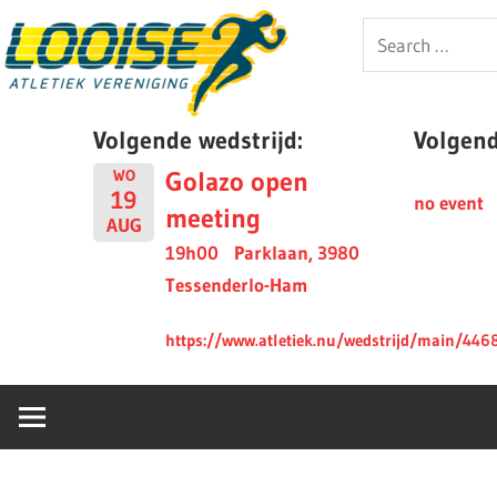
Skip
Looise
Search
to
for:
content
AV
Volgende wedstrijd:
Volgende
Golazo open
WO
19
no event
meeting
AUG
19h00
Parklaan, 3980
Tessenderlo-Ham
https://www.atletiek.nu/wedstrijd/main/446