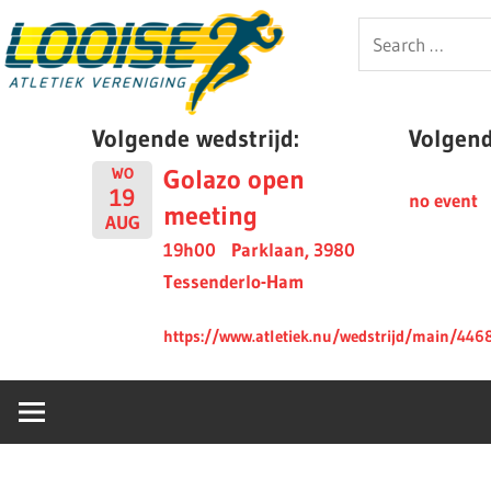
Skip
Looise
Search
to
for:
content
AV
Volgende wedstrijd:
Volgende
Golazo open
WO
19
no event
meeting
AUG
19h00
Parklaan, 3980
Tessenderlo-Ham
https://www.atletiek.nu/wedstrijd/main/446