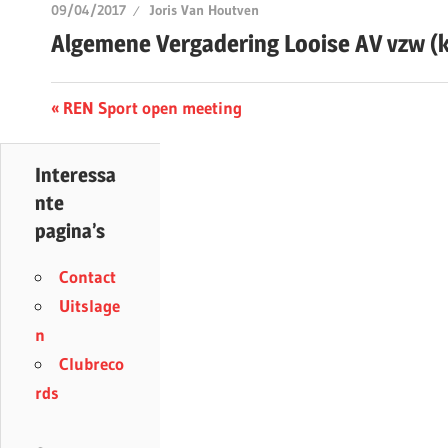
09/04/2017
Joris Van Houtven
Algemene Vergadering Looise AV vzw (k
Berichtnavigatie
Previous
REN Sport open meeting
Post:
Interessa
nte
pagina’s
Contact
Uitslage
n
Clubreco
rds