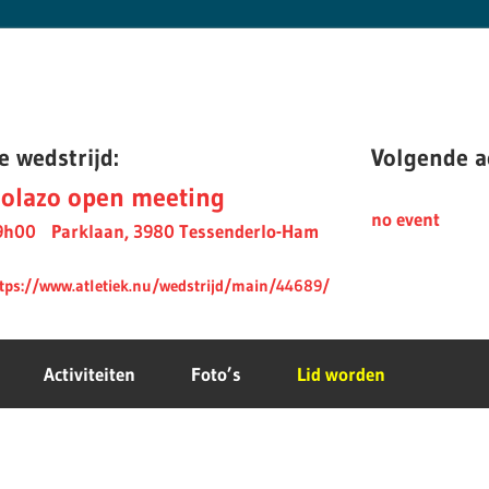
e wedstrijd:
Volgende ac
olazo open meeting
no event
9h00
Parklaan, 3980 Tessenderlo-Ham
tps://www.atletiek.nu/wedstrijd/main/44689/
Activiteiten
Foto’s
Lid worden