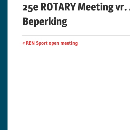
25e ROTARY Meeting vr. 
Beperking
Berichtnavigatie
Previous
REN Sport open meeting
Post: