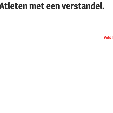
Atleten met een verstandel.
Next
Veld
Post: