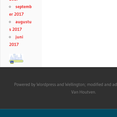
septemb
er 2017
augustu
s 2017
juni
2017
Powered by Wordpress and Wellington; modified and adm
Van Houtven.