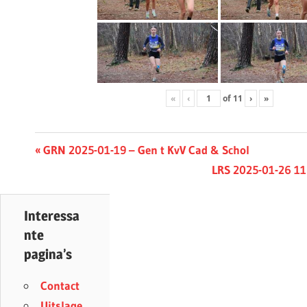
«
‹
of
11
›
»
Berichtnavigatie
Previous
GRN 2025-01-19 – Gen t KvV Cad & Schol
Post:
Next
LRS 2025-01-26 11°
Post:
Interessa
nte
pagina’s
Contact
Uitslage