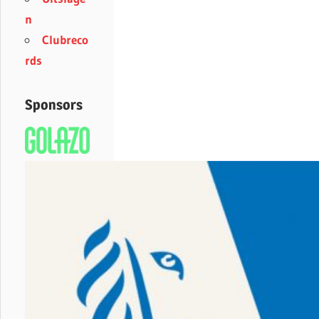
n
Clubreco
rds
Sponsors