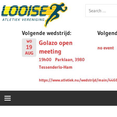
Skip
Looise
Search
to
for:
content
AV
Volgende wedstrijd:
Volgende
Golazo open
WO
19
no event
meeting
AUG
19h00
Parklaan, 3980
Tessenderlo-Ham
https://www.atletiek.nu/wedstrijd/main/446