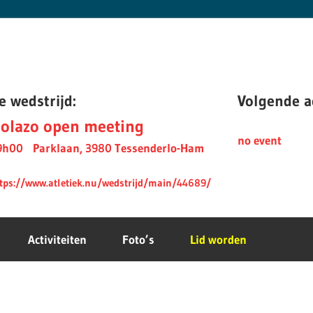
e wedstrijd:
Volgende ac
olazo open meeting
no event
9h00
Parklaan, 3980 Tessenderlo-Ham
tps://www.atletiek.nu/wedstrijd/main/44689/
Activiteiten
Foto’s
Lid worden