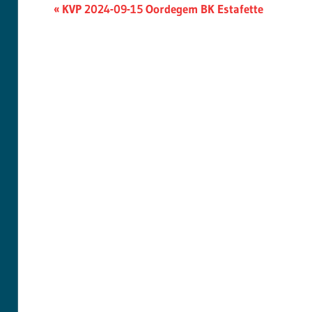
Berichtnavigatie
Previous
KVP 2024-09-15 Oordegem BK Estafette
Post: