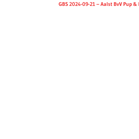
Next
GBS 2024-09-21 – Aalst BvV Pup &
Post: