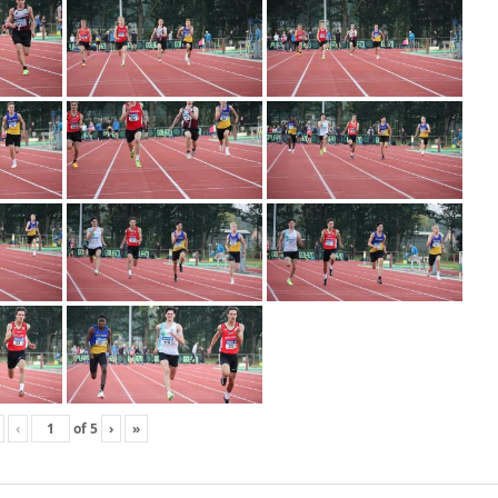
‹
of
5
›
»