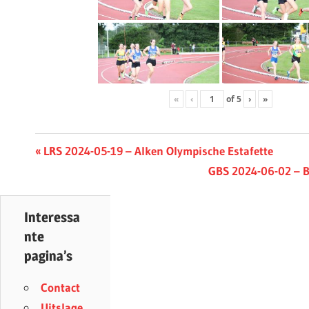
«
‹
of
5
›
»
Berichtnavigatie
Previous
LRS 2024-05-19 – Alken Olympische Estafette
Post:
Next
GBS 2024-06-02 – B
Post:
Interessa
nte
pagina’s
Contact
Uitslage