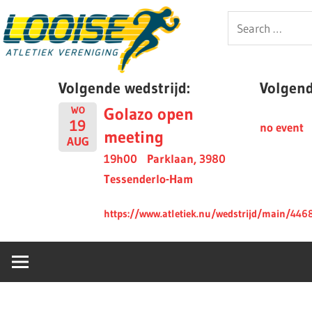
Skip
Looise
Search
to
for:
content
AV
Volgende wedstrijd:
Volgende
Golazo open
WO
19
no event
meeting
AUG
19h00
Parklaan, 3980
Tessenderlo-Ham
https://www.atletiek.nu/wedstrijd/main/446