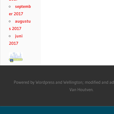
septemb
er 2017
augustu
s 2017
juni
2017
Powered by Wordpress and Wellington; modified and adm
Van Houtven.