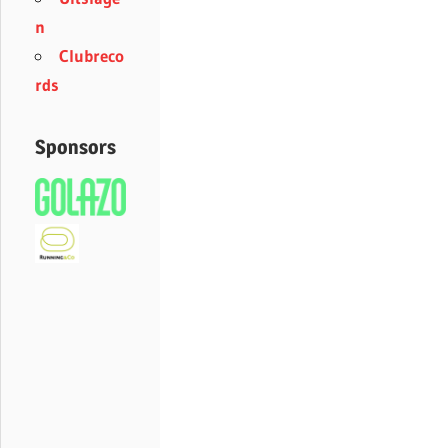
n
Clubreco
rds
Sponsors