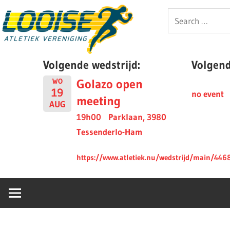
Skip
Looise
Search
to
for:
content
AV
Volgende wedstrijd:
Volgende
Golazo open
WO
19
no event
meeting
AUG
19h00
Parklaan, 3980
Tessenderlo-Ham
https://www.atletiek.nu/wedstrijd/main/446