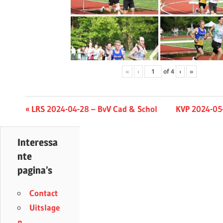
«
‹
of
4
›
»
Berichtnavigatie
Previous
Next
LRS 2024-04-28 – BvV Cad & Schol
KVP 2024-05
Post:
Post:
Interessa
nte
pagina’s
Contact
Uitslage
n