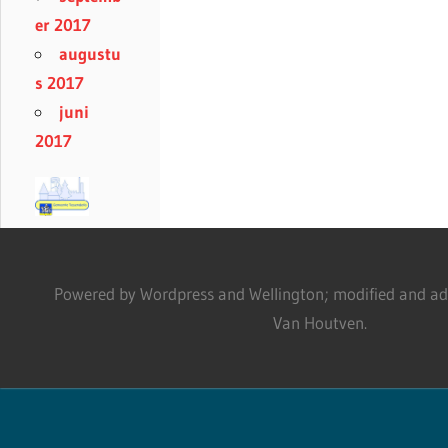
er 2017
augustu
s 2017
juni
2017
Powered by Wordpress and Wellington; modified and adm
Van Houtven.