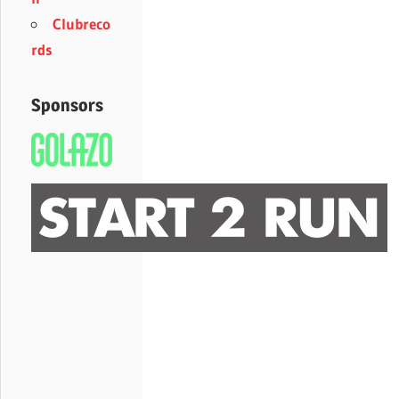
Clubreco
rds
Sponsors