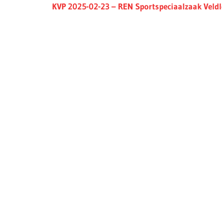
Next
KVP 2025-02-23 – REN Sportspeciaalzaak Veld
Post: