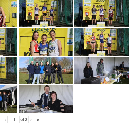
‹
of
2
›
»