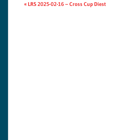
Berichtnavigatie
Previous
LRS 2025-02-16 – Cross Cup Diest
Post: