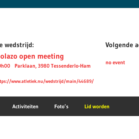
e wedstrijd:
Volgende ac
olazo open meeting
no event
9h00
Parklaan, 3980 Tessenderlo-Ham
tps://www.atletiek.nu/wedstrijd/main/44689/
Activiteiten
Foto’s
Lid worden