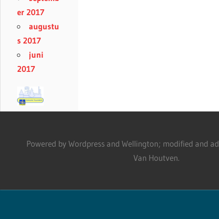
er 2017
augustu
s 2017
juni
2017
Powered by Wordpress and Wellington; modified and adm
Van Houtven.