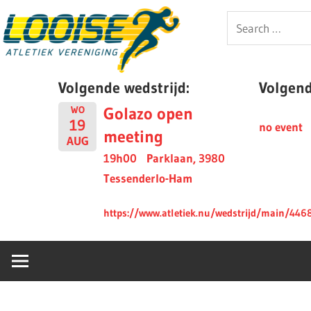
Skip
Looise
Search
to
for:
content
AV
Volgende wedstrijd:
Volgende
Golazo open
WO
19
no event
meeting
AUG
19h00
Parklaan, 3980
Tessenderlo-Ham
https://www.atletiek.nu/wedstrijd/main/446