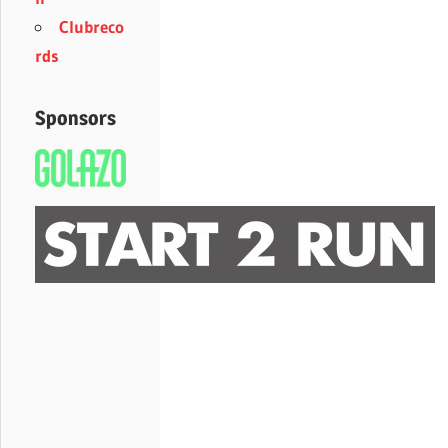
Clubreco
rds
Sponsors