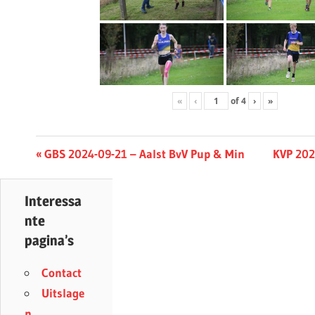
«
‹
of
4
›
»
Berichtnavigatie
Previous
Next
GBS 2024-09-21 – Aalst BvV Pup & Min
KVP 202
Post:
Post:
Interessa
nte
pagina’s
Contact
Uitslage
n