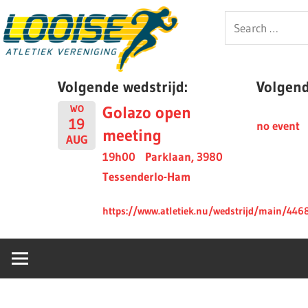
Skip
Looise
Search
to
for:
content
AV
Volgende wedstrijd:
Volgende
Golazo open
WO
19
no event
meeting
AUG
19h00
Parklaan, 3980
Tessenderlo-Ham
https://www.atletiek.nu/wedstrijd/main/446