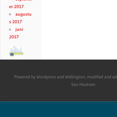
er 2017
augustu
s 2017
juni
2017
Powered by Wordpress and Wellington; modified and adm
Van Houtven.