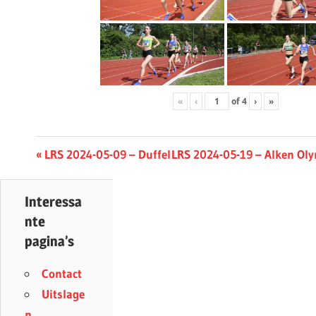
«
‹
of
4
›
»
Berichtnavigatie
Previous
Next
LRS 2024-05-09 – Duffel
LRS 2024-05-19 – Alken Oly
Post:
Post:
Interessa
nte
pagina’s
Contact
Uitslage
n