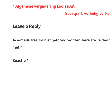
Berichtnavigatie
Previous
Algemene vergadering Looise AV.
Post:
Next
Sportpark volledig verkee
Post:
Leave a Reply
Je e-mailadres zal niet getoond worden.
Vereiste velden
met
*
Reactie
*