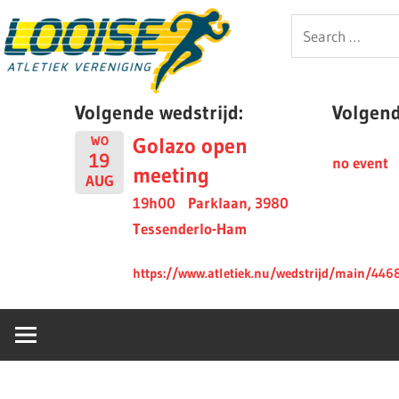
Skip
Looise
Search
to
for:
content
AV
Volgende wedstrijd:
Volgende
Golazo open
WO
19
no event
meeting
AUG
19h00
Parklaan, 3980
Tessenderlo-Ham
https://www.atletiek.nu/wedstrijd/main/446