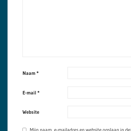
Naam
*
E-mail
*
Website
Mijn naam, e-mailadres en website opslaan in de