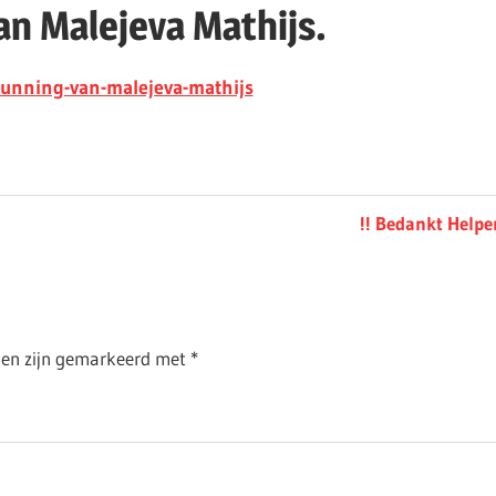
an Malejeva Mathijs.
running-van-malejeva-mathijs
Next
!! Bedankt Helper
Post:
lden zijn gemarkeerd met
*