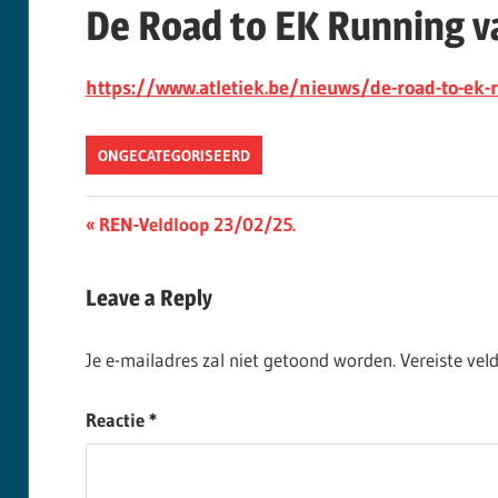
De Road to EK Running v
https://www.atletiek.be/nieuws/de-road-to-ek-
ONGECATEGORISEERD
Berichtnavigatie
Previous
REN-Veldloop 23/02/25.
Post:
Leave a Reply
Je e-mailadres zal niet getoond worden.
Vereiste ve
Reactie
*