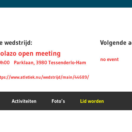
e wedstrijd:
Volgende ac
olazo open meeting
no event
9h00
Parklaan, 3980 Tessenderlo-Ham
tps://www.atletiek.nu/wedstrijd/main/44689/
Activiteiten
Foto’s
Lid worden