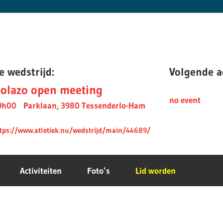
e wedstrijd:
Volgende ac
olazo open meeting
no event
9h00
Parklaan, 3980 Tessenderlo-Ham
tps://www.atletiek.nu/wedstrijd/main/44689/
Activiteiten
Foto’s
Lid worden