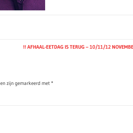
Next
!! AFHAAL-EETDAG IS TERUG – 10/11/12 NOVEMBE
Post:
lden zijn gemarkeerd met
*