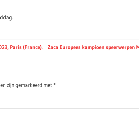
iddag.
Next
3, Paris (France).
Zaca Europees kampioen speerwerpen 
Post:
lden zijn gemarkeerd met
*