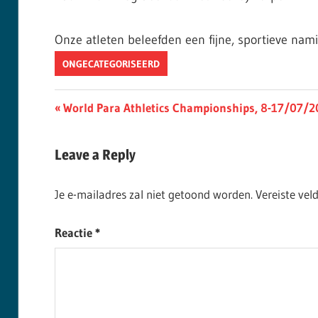
Onze atleten beleefden een fijne, sportieve nam
ONGECATEGORISEERD
Berichtnavigatie
Previous
World Para Athletics Championships, 8-17/07/202
Post:
Leave a Reply
Je e-mailadres zal niet getoond worden.
Vereiste ve
Reactie
*