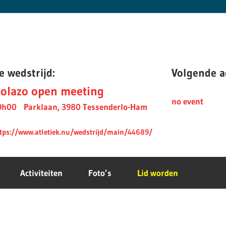
e wedstrijd:
Volgende ac
olazo open meeting
no event
9h00
Parklaan, 3980 Tessenderlo-Ham
tps://www.atletiek.nu/wedstrijd/main/44689/
Activiteiten
Foto’s
Lid worden