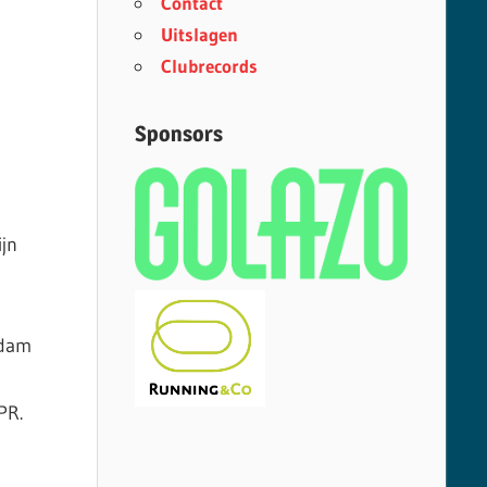
Contact
Uitslagen
Clubrecords
Sponsors
jn
Adam
 PR.