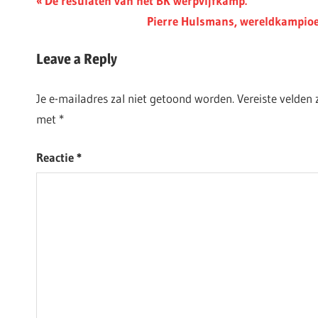
Berichtnavigatie
De resulaten van het BK werpvijfkamp.
Post:
Next
Pierre Hulsmans, wereldkampio
Post:
Leave a Reply
Je e-mailadres zal niet getoond worden.
Vereiste velden
met
*
Reactie
*