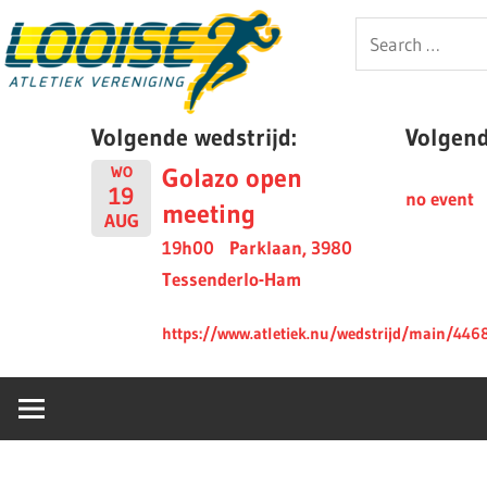
Skip
Looise
Search
to
for:
content
AV
Volgende wedstrijd:
Volgende
Golazo open
WO
19
no event
meeting
AUG
19h00
Parklaan, 3980
Tessenderlo-Ham
https://www.atletiek.nu/wedstrijd/main/446