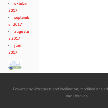
oktober
2017
septemb
er 2017
augustu
s 2017
juni
2017
Powered by Wordpress and Wellington; modified and adm
Van Houtven.