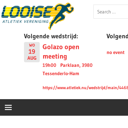
Skip
Looise
Search
to
for:
content
AV
Volgende wedstrijd:
Volgende
Golazo open
WO
19
no event
meeting
AUG
19h00
Parklaan, 3980
Tessenderlo-Ham
https://www.atletiek.nu/wedstrijd/main/446