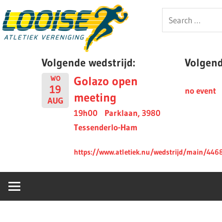
Skip
Looise
Search
to
for:
content
AV
Volgende wedstrijd:
Volgende
Golazo open
WO
19
no event
meeting
AUG
19h00
Parklaan, 3980
Tessenderlo-Ham
https://www.atletiek.nu/wedstrijd/main/446