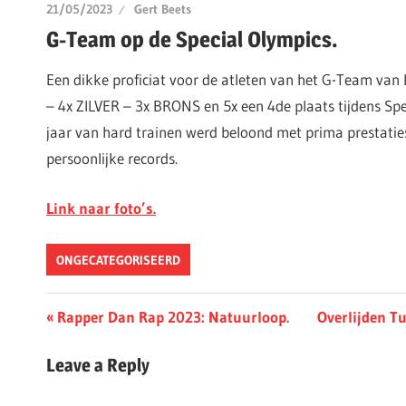
21/05/2023
Gert Beets
G-Team op de Special Olympics.
Een dikke proficiat voor de atleten van het G-Team van
– 4x ZILVER – 3x BRONS en 5x een 4de plaats tijdens Spe
jaar van hard trainen werd beloond met prima prestati
persoonlijke records.
Link naar foto’s.
ONGECATEGORISEERD
Berichtnavigatie
Previous
Next
Rapper Dan Rap 2023: Natuurloop.
Overlijden T
Post:
Post:
Leave a Reply