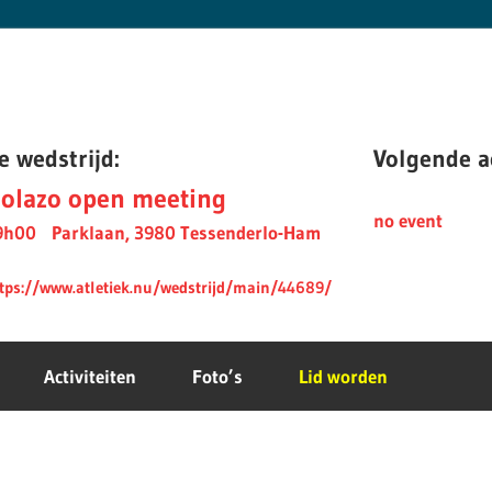
e wedstrijd:
Volgende ac
olazo open meeting
no event
9h00
Parklaan, 3980 Tessenderlo-Ham
tps://www.atletiek.nu/wedstrijd/main/44689/
Activiteiten
Foto’s
Lid worden