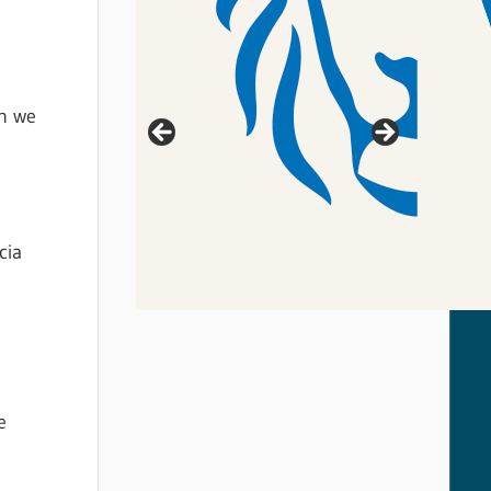
n we
cia
e