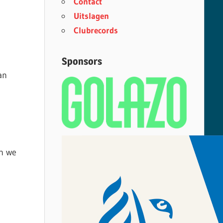
Contact
Uitslagen
Clubrecords
Sponsors
an
n we