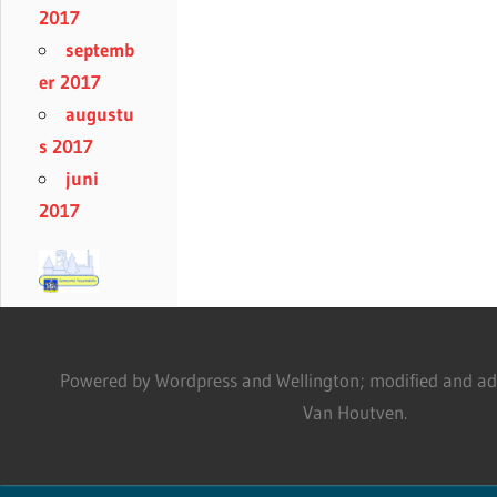
2017
septemb
er 2017
augustu
s 2017
juni
2017
Powered by Wordpress and Wellington; modified and adm
Van Houtven.