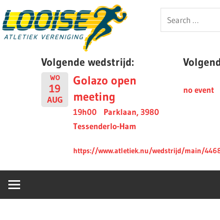
Skip
Looise
Search
to
for:
content
AV
Volgende wedstrijd:
Volgende
Golazo open
WO
19
no event
meeting
AUG
19h00
Parklaan, 3980
Tessenderlo-Ham
https://www.atletiek.nu/wedstrijd/main/446