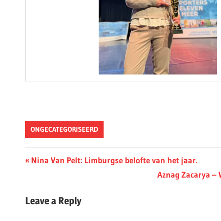
ONGECATEGORISEERD
Berichtnavigatie
Previous
Nina Van Pelt: Limburgse belofte van het jaar.
Post:
Next
Aznag Zacarya – 
Post:
Leave a Reply