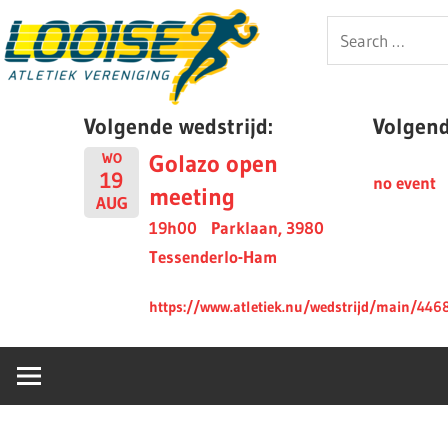
Skip
Looise
Search
to
for:
content
AV
Volgende wedstrijd:
Volgende
Golazo open
WO
19
no event
meeting
AUG
19h00
Parklaan, 3980
Tessenderlo-Ham
https://www.atletiek.nu/wedstrijd/main/446