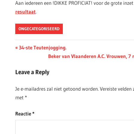
Aan iedereen een !DIKKE PROFICIAT! voor de grote inzet
resultaat
.
ONGECATEGORISEERD
Berichtnavigatie
Previous
34-ste Teutenjogging.
Post:
Next
Beker van Vlaanderen A.C. Vrouwen, 7 
Post:
Leave a Reply
Je e-mailadres zal niet getoond worden.
Vereiste velden
met
*
Reactie
*