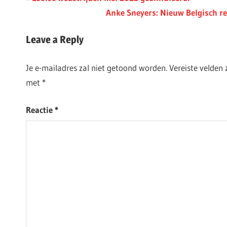
Post:
Next
Anke Sneyers: Nieuw Belgisch re
Post:
Leave a Reply
Je e-mailadres zal niet getoond worden.
Vereiste velden
met
*
Reactie
*