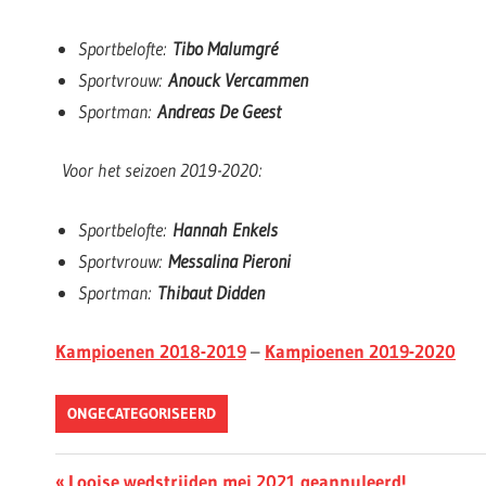
Sportbelofte:
Tibo Malumgré
Sportvrouw:
Anouck Vercammen
Sportman:
Andreas De Geest
Voor het seizoen 2019-2020:
Sportbelofte:
Hannah Enkels
Sportvrouw:
Messalina Pieroni
Sportman:
Thibaut Didden
Kampioenen 2018-2019
–
Kampioenen 2019-2020
ONGECATEGORISEERD
Berichtnavigatie
Previous
Looise wedstrijden mei 2021 geannuleerd!