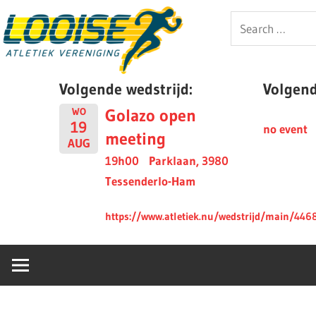
Skip
Looise
Search
to
for:
content
AV
Volgende wedstrijd:
Volgende
Golazo open
WO
19
no event
meeting
AUG
19h00
Parklaan, 3980
Tessenderlo-Ham
https://www.atletiek.nu/wedstrijd/main/446