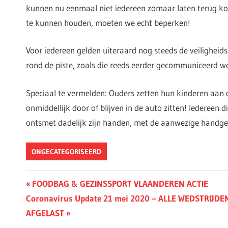
kunnen nu eenmaal niet iedereen zomaar laten terug ko
te kunnen houden, moeten we echt beperken!
Voor iedereen gelden uiteraard nog steeds de veilighei
rond de piste, zoals die reeds eerder gecommuniceerd w
Speciaal te vermelden: Ouders zetten hun kinderen aan de
onmiddellijk door of blijven in de auto zitten! Iedereen d
ontsmet dadelijk zijn handen, met de aanwezige handge
ONGECATEGORISEERD
Berichtnavigatie
Previous
FOODBAG & GEZINSSPORT VLAANDEREN ACTIE
Next
Post:
Coronavirus Update 21 mei 2020 – ALLE WEDSTRIJDE
Post:
AFGELAST