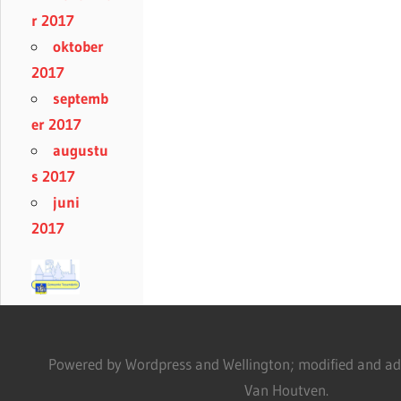
r 2017
oktober
2017
septemb
er 2017
augustu
s 2017
juni
2017
Powered by Wordpress and Wellington; modified and adm
Van Houtven.