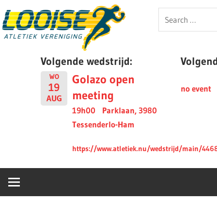
Skip
Looise
Search
to
for:
content
AV
Volgende wedstrijd:
Volgende
Golazo open
WO
19
no event
meeting
AUG
19h00
Parklaan, 3980
Tessenderlo-Ham
https://www.atletiek.nu/wedstrijd/main/446