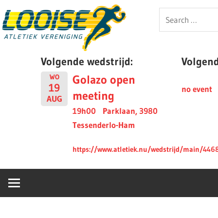
Skip
Looise
Search
to
for:
content
AV
Volgende wedstrijd:
Volgende
Golazo open
WO
19
no event
meeting
AUG
19h00
Parklaan, 3980
Tessenderlo-Ham
https://www.atletiek.nu/wedstrijd/main/446