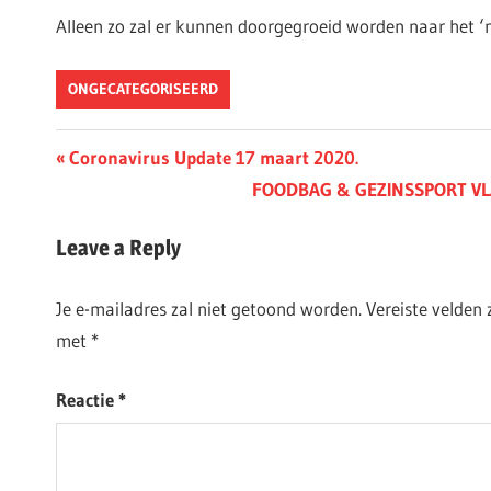
Alleen zo zal er kunnen doorgegroeid worden naar het 
ONGECATEGORISEERD
Berichtnavigatie
Previous
Coronavirus Update 17 maart 2020.
Post:
Next
FOODBAG & GEZINSSPORT V
Post:
Leave a Reply
Je e-mailadres zal niet getoond worden.
Vereiste velden
met
*
Reactie
*