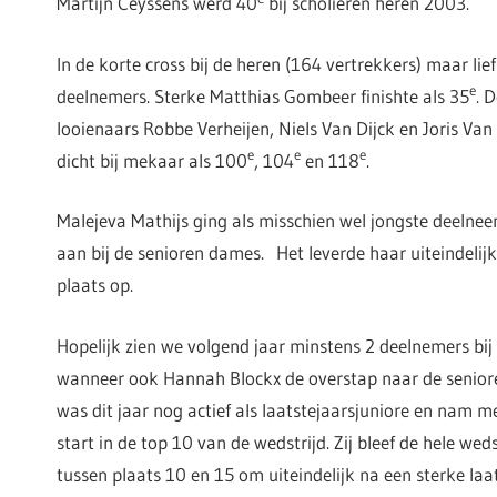
Martijn Ceyssens werd 40
bij scholieren heren 2003.
In de korte cross bij de heren (164 vertrekkers) maar lief
e
deelnemers. Sterke Matthias Gombeer finishte als 35
. 
looienaars Robbe Verheijen, Niels Van Dijck en Joris Va
e
e
e
dicht bij mekaar als 100
, 104
en 118
.
Malejeva Mathijs ging als misschien wel jongste deelne
aan bij de senioren dames. Het leverde haar uiteindelij
plaats op.
Hopelijk zien we volgend jaar minstens 2 deelnemers bi
wanneer ook Hannah Blockx de overstap naar de senio
was dit jaar nog actief als laatstejaarsjuniore en nam m
start in de top 10 van de wedstrijd. Zij bleef de hele we
tussen plaats 10 en 15 om uiteindelijk na een sterke laa