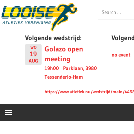
Skip
Looise
Search
to
for:
content
AV
Volgende wedstrijd:
Volgende
Golazo open
WO
19
no event
meeting
AUG
19h00
Parklaan, 3980
Tessenderlo-Ham
https://www.atletiek.nu/wedstrijd/main/446