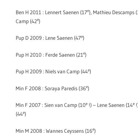
e
Ben H 2011 : Lennert Saenen (17
), Mathieu Descamps 
e
Camp (42
)
e
Pup D 2009 : Lene Saenen (47
)
e
Pup H 2010 : Ferde Saenen (21
)
e
Pup H 2009 : Niels van Camp (44
)
e
Min F 2008 : Soraya Paredis (36
)
e
e
Min F 2007 : Sien van Camp (10
!) – Lene Saenen (14
!
e
(44
)
e
Min M 2008 : Wannes Ceyssens (16
)