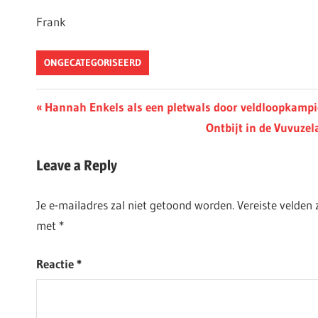
Frank
ONGECATEGORISEERD
Berichtnavigatie
Previous
Hannah Enkels als een pletwals door veldloopkamp
Post:
Next
Ontbijt in de Vuvuzel
Post:
Leave a Reply
Je e-mailadres zal niet getoond worden.
Vereiste velden
met
*
Reactie
*