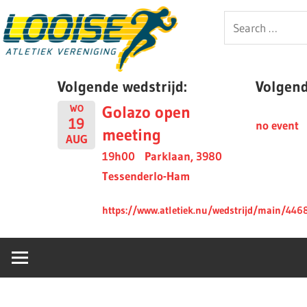
Skip
Looise
Search
to
for:
content
AV
Volgende wedstrijd:
Volgende
Golazo open
WO
19
no event
meeting
AUG
19h00
Parklaan, 3980
Tessenderlo-Ham
https://www.atletiek.nu/wedstrijd/main/446