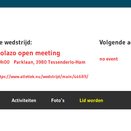
e wedstrijd:
Volgende ac
olazo open meeting
no event
9h00
Parklaan, 3980 Tessenderlo-Ham
tps://www.atletiek.nu/wedstrijd/main/44689/
Activiteiten
Foto’s
Lid worden