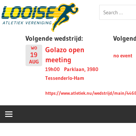
Skip
Looise
Search
to
for:
content
AV
Volgende wedstrijd:
Volgende
Golazo open
WO
19
no event
meeting
AUG
19h00
Parklaan, 3980
Tessenderlo-Ham
https://www.atletiek.nu/wedstrijd/main/446