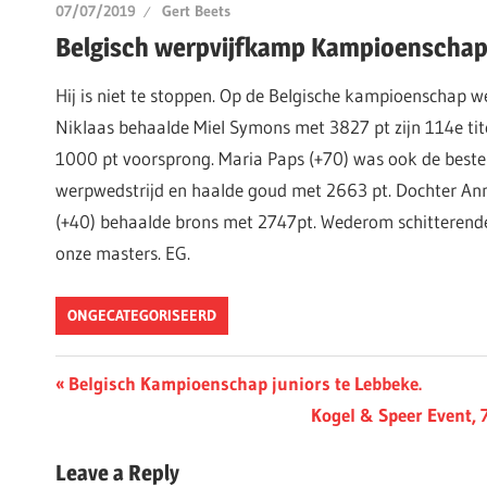
07/07/2019
Gert Beets
Belgisch werpvijfkamp Kampioenschap
Hij is niet te stoppen. Op de Belgische kampioenschap w
Niklaas behaalde Miel Symons met 3827 pt zijn 114e tit
1000 pt voorsprong. Maria Paps (+70) was ook de beste
werpwedstrijd en haalde goud met 2663 pt. Dochter An
(+40) behaalde brons met 2747pt. Wederom schitterende
onze masters. EG.
ONGECATEGORISEERD
Berichtnavigatie
Previous
Belgisch Kampioenschap juniors te Lebbeke.
Post:
Next
Kogel & Speer Event, 
Post:
Leave a Reply