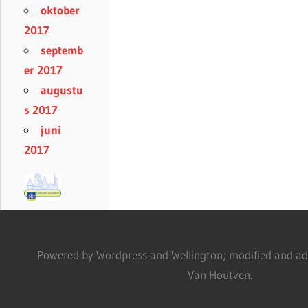
oktober
2017
septemb
er 2017
augustu
s 2017
juni
2017
Powered by Wordpress and Wellington; modified and adm
Van Houtven.