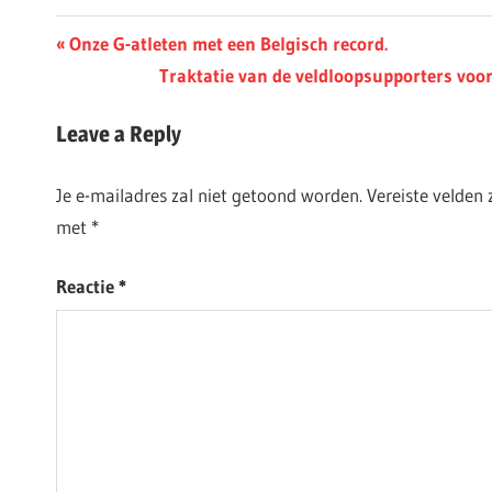
Berichtnavigatie
Previous
Onze G-atleten met een Belgisch record.
Post:
Next
Traktatie van de veldloopsupporters voor
Post:
Leave a Reply
Je e-mailadres zal niet getoond worden.
Vereiste velden
met
*
Reactie
*