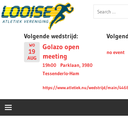
Skip
Looise
Search
to
for:
content
AV
Volgende wedstrijd:
Volgende
Golazo open
WO
19
no event
meeting
AUG
19h00
Parklaan, 3980
Tessenderlo-Ham
https://www.atletiek.nu/wedstrijd/main/446