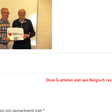
Next
Onze G-atleten met een Belgisch rec
Post:
lden zijn gemarkeerd met
*