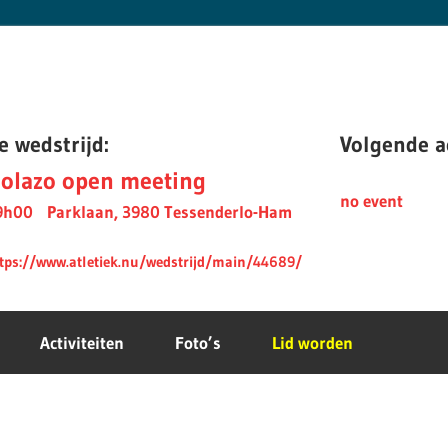
e wedstrijd:
Volgende ac
olazo open meeting
no event
9h00
Parklaan, 3980 Tessenderlo-Ham
tps://www.atletiek.nu/wedstrijd/main/44689/
Activiteiten
Foto’s
Lid worden