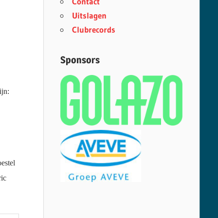
Contact
Uitslagen
Clubrecords
Sponsors
jn:
estel
ic