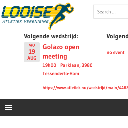
Skip
Looise
Search
to
for:
content
AV
Volgende wedstrijd:
Volgende
Golazo open
WO
19
no event
meeting
AUG
19h00
Parklaan, 3980
Tessenderlo-Ham
https://www.atletiek.nu/wedstrijd/main/446