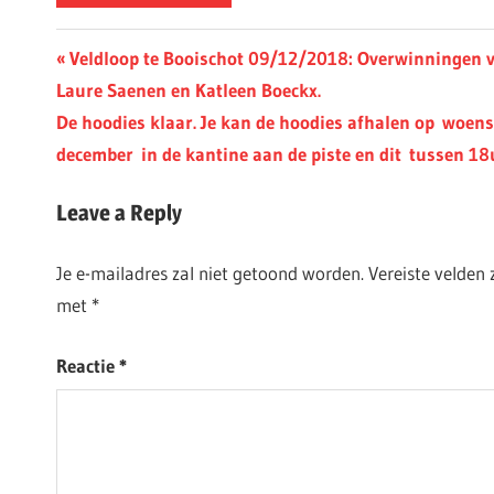
Berichtnavigatie
Previous
Veldloop te Booischot 09/12/2018: Overwinningen vo
Post:
Laure Saenen en Katleen Boeckx.
Next
De hoodies klaar. Je kan de hoodies afhalen op woen
Post:
december in de kantine aan de piste en dit tussen 18
Leave a Reply
Je e-mailadres zal niet getoond worden.
Vereiste velden
met
*
Reactie
*