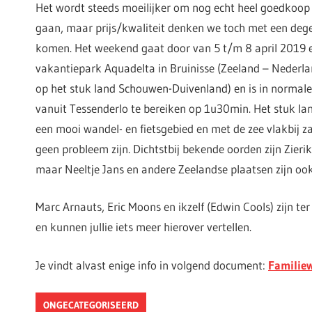
Het wordt steeds moeilijker om nog echt heel goedkoop
gaan, maar prijs/kwaliteit denken we toch met een degel
komen. Het weekend gaat door van 5 t/m 8 april 2019 en
vakantiepark Aquadelta in Bruinisse (Zeeland – Nederlan
op het stuk land Schouwen-Duivenland) en is in norma
vanuit Tessenderlo te bereiken op 1u30min. Het stuk la
een mooi wandel- en fietsgebied en met de zee vlakbij z
geen probleem zijn. Dichtstbij bekende oorden zijn Zieri
maar Neeltje Jans en andere Zeelandse plaatsen zijn ook 
Marc Arnauts, Eric Moons en ikzelf (Edwin Cools) zijn te
en kunnen jullie iets meer hierover vertellen.
Je vindt alvast enige info in volgend document:
Familie
ONGECATEGORISEERD