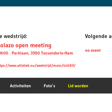
e wedstrijd:
Volgende ac
olazo open meeting
no event
9h00
Parklaan, 3980 Tessenderlo-Ham
tps://www.atletiek.nu/wedstrijd/main/44689/
Activiteiten
Foto’s
Lid worden