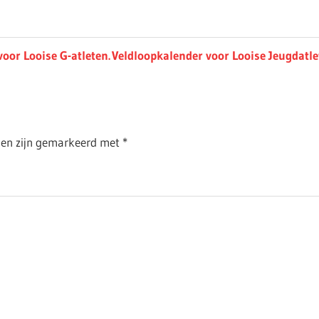
Next
oor Looise G-atleten.
Veldloopkalender voor Looise Jeugdatle
Post:
lden zijn gemarkeerd met
*