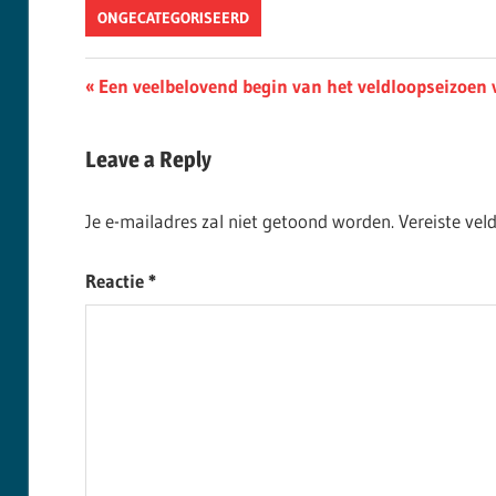
ONGECATEGORISEERD
Berichtnavigatie
Previous
Een veelbelovend begin van het veldloopseizoen v
Post:
Leave a Reply
Je e-mailadres zal niet getoond worden.
Vereiste ve
Reactie
*