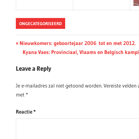
ONGECATEGORISEERD
Berichtnavigatie
Previous
Nieuwkomers: geboortejaar 2006 tot en met 2012.
Post:
Next
Kyana Vaes: Provinciaal, Vlaams en Belgisch kamp
Post:
Leave a Reply
Je e-mailadres zal niet getoond worden.
Vereiste velden
met
*
Reactie
*