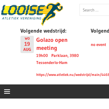
Skip
Looise
Search
to
for:
content
AV
Volgende wedstrijd:
Volgende
Golazo open
WO
19
no event
meeting
AUG
19h00
Parklaan, 3980
Tessenderlo-Ham
https://www.atletiek.nu/wedstrijd/main/446