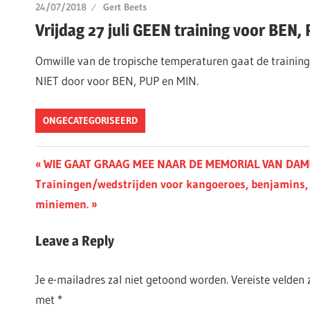
24/07/2018
Gert Beets
Vrijdag 27 juli GEEN training voor BEN,
Omwille van de tropische temperaturen gaat de training
NIET door voor BEN, PUP en MIN.
ONGECATEGORISEERD
Berichtnavigatie
Previous
WIE GAAT GRAAG MEE NAAR DE MEMORIAL VAN DA
Next
Post:
Trainingen/wedstrijden voor kangoeroes, benjamins, 
Post:
miniemen.
Leave a Reply
Je e-mailadres zal niet getoond worden.
Vereiste velden
met
*