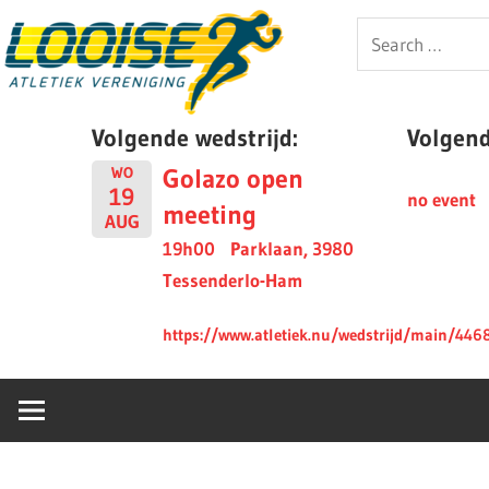
Skip
Looise
Search
to
for:
content
AV
Volgende wedstrijd:
Volgende
Golazo open
WO
19
no event
meeting
AUG
19h00
Parklaan, 3980
Tessenderlo-Ham
https://www.atletiek.nu/wedstrijd/main/446