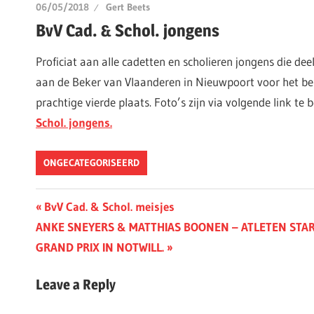
06/05/2018
Gert Beets
BvV Cad. & Schol. jongens
Proficiat aan alle cadetten en scholieren jongens die 
aan de Beker van Vlaanderen in Nieuwpoort voor het be
prachtige vierde plaats. Foto’s zijn via volgende link te 
Schol. jongens.
ONGECATEGORISEERD
Berichtnavigatie
Previous
BvV Cad. & Schol. meisjes
Next
Post:
ANKE SNEYERS & MATTHIAS BOONEN – ATLETEN STA
Post:
GRAND PRIX IN NOTWILL.
Leave a Reply