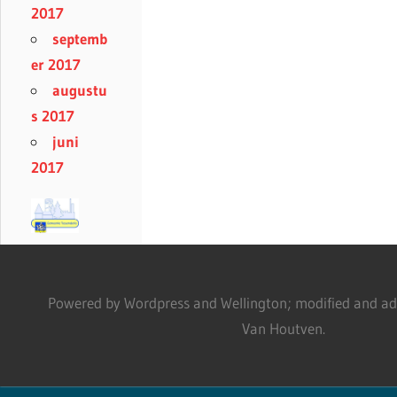
2017
septemb
er 2017
augustu
s 2017
juni
2017
Powered by Wordpress and Wellington; modified and adm
Van Houtven.