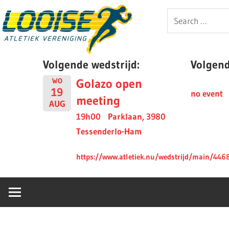
Skip
Looise
Search
to
for:
content
AV
Volgende wedstrijd:
Volgende
Golazo open
WO
19
no event
meeting
AUG
19h00
Parklaan, 3980
Tessenderlo-Ham
https://www.atletiek.nu/wedstrijd/main/446