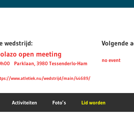
e wedstrijd:
Volgende ac
olazo open meeting
no event
9h00
Parklaan, 3980 Tessenderlo-Ham
tps://www.atletiek.nu/wedstrijd/main/44689/
Activiteiten
Foto’s
Lid worden