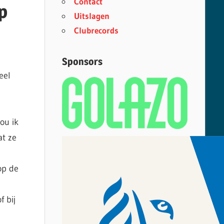
Contact
p
Uitslagen
Clubrecords
Sponsors
eel
ou ik
at ze
op de
 bij