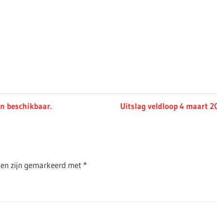
Next
jn beschikbaar.
Uitslag veldloop 4 maart 2
Post:
lden zijn gemarkeerd met
*