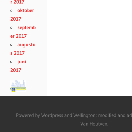
r 2017
oktober
2017
septemb
er 2017
augustu
s 2017
juni
2017
Powered by Wordpress and Wellington; modified and adm
Van Houtven.