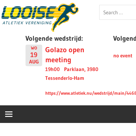
Skip
Looise
Search
to
for:
content
AV
Volgende wedstrijd:
Volgende
Golazo open
WO
19
no event
meeting
AUG
19h00
Parklaan, 3980
Tessenderlo-Ham
https://www.atletiek.nu/wedstrijd/main/446