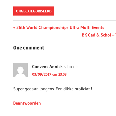
ONGECATEGORISEERD
Berichtnavigatie
Previous
26th World Championships Ultra Multi Events
Post:
Next
BK Cad & Schol – 
Post:
One comment
Convens Annick
schreef:
03/09/2017 om 23:03
Super gedaan jongens. Een dikke proficiat !
Beantwoorden