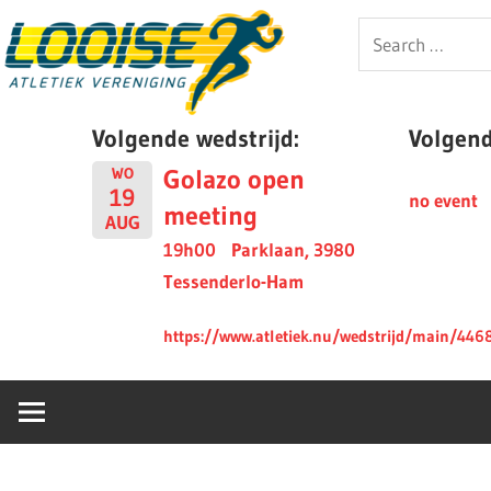
Skip
Looise
Search
to
for:
content
AV
Volgende wedstrijd:
Volgende
Golazo open
WO
19
no event
meeting
AUG
19h00
Parklaan, 3980
Tessenderlo-Ham
https://www.atletiek.nu/wedstrijd/main/446