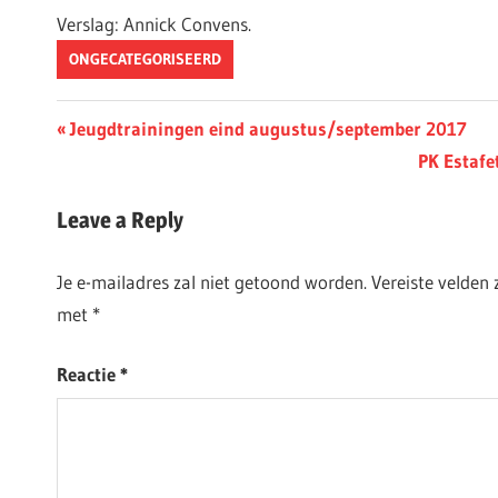
Verslag: Annick Convens.
ONGECATEGORISEERD
Berichtnavigatie
Previous
Jeugdtrainingen eind augustus/september 2017
Post:
Next
PK Estafet
Post:
Leave a Reply
Je e-mailadres zal niet getoond worden.
Vereiste velden
met
*
Reactie
*