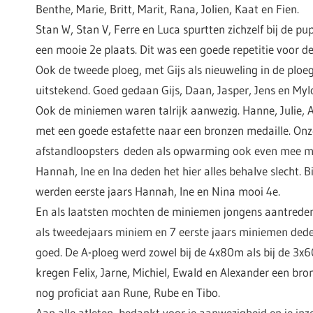
Benthe, Marie, Britt, Marit, Rana, Jolien, Kaat en Fien.
Stan W, Stan V, Ferre en Luca spurtten zichzelf bij de pu
een mooie 2e plaats. Dit was een goede repetitie voor de
Ook de tweede ploeg, met Gijs als nieuweling in de ploe
uitstekend. Goed gedaan Gijs, Daan, Jasper, Jens en Myl
Ook de miniemen waren talrijk aanwezig. Hanne, Julie, A
met een goede estafette naar een bronzen medaille. Onz
afstandloopsters deden als opwarming ook even mee m
Hannah, Ine en Ina deden het hier alles behalve slecht. 
werden eerste jaars Hannah, Ine en Nina mooi 4e.
En als laatsten mochten de miniemen jongens aantreden.
als tweedejaars miniem en 7 eerste jaars miniemen deden
goed. De A-ploeg werd zowel bij de 4x80m als bij de 3x
kregen Felix, Jarne, Michiel, Ewald en Alexander een bro
nog proficiat aan Rune, Rube en Tibo.
Aan alle atleten, bedankt voor je aanwezigheid en je inze