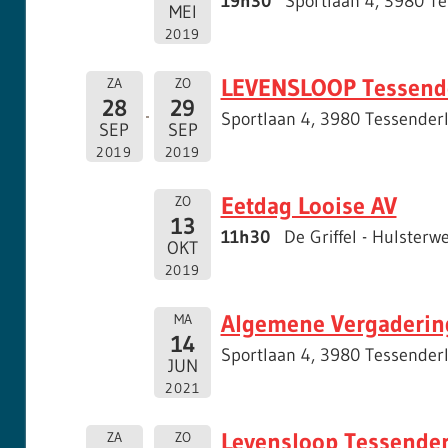
19h30
Sportlaan 4, 3980 T
MEI
2019
LEVENSLOOP Tessend
ZA
ZO
28
29
Sportlaan 4, 3980 Tessender
SEP
SEP
2019
2019
Eetdag Looise AV
ZO
13
11h30
De Griffel - Hulster
OKT
2019
Algemene Vergadering
MA
14
Sportlaan 4, 3980 Tessenderl
JUN
2021
Levensloop Tessender
ZA
ZO