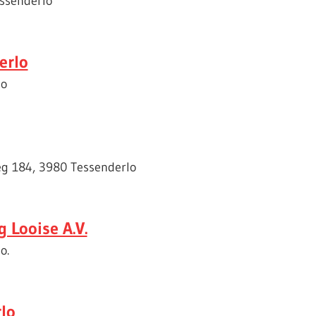
essenderlo
erlo
lo
weg 184, 3980 Tessenderlo
 Looise A.V.
o.
lo