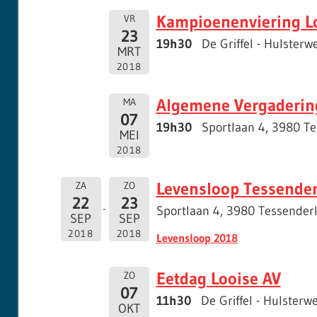
Kampioenenviering L
VR
23
19h30
De Griffel - Hulster
MRT
2018
Algemene Vergaderin
MA
07
19h30
Sportlaan 4, 3980 T
MEI
2018
Levensloop Tessender
ZA
ZO
22
23
Sportlaan 4, 3980 Tessender
SEP
SEP
2018
2018
Levensloop 2018
Eetdag Looise AV
ZO
07
11h30
De Griffel - Hulster
OKT