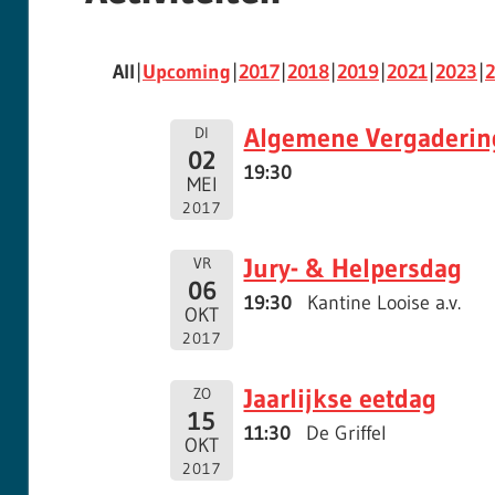
All
Upcoming
2017
2018
2019
2021
2023
Algemene Vergadering
DI
02
19:30
MEI
2017
Jury- & Helpersdag
VR
06
19:30
Kantine Looise a.v.
OKT
2017
Jaarlijkse eetdag
ZO
15
11:30
De Griffel
OKT
2017