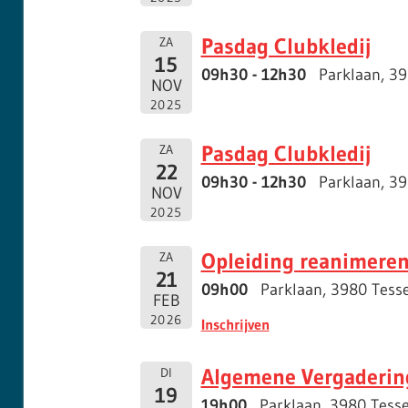
Pasdag Clubkledij
ZA
15
09h30 - 12h30
Parklaan, 3
NOV
2025
Pasdag Clubkledij
ZA
22
09h30 - 12h30
Parklaan, 3
NOV
2025
Opleiding reanimeren 
ZA
21
09h00
Parklaan, 3980 Tess
FEB
2026
Inschrijven
Algemene Vergaderin
DI
19
19h00
Parklaan, 3980 Tess