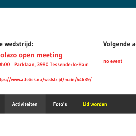
e wedstrijd:
Volgende ac
olazo open meeting
no event
9h00
Parklaan, 3980 Tessenderlo-Ham
tps://www.atletiek.nu/wedstrijd/main/44689/
Activiteiten
Foto’s
Lid worden