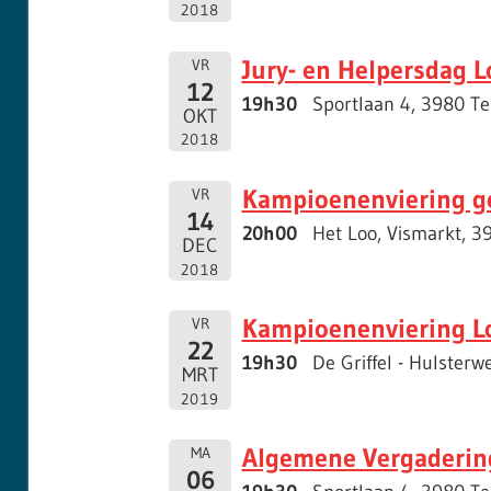
2018
Jury- en Helpersdag L
VR
12
19h30
Sportlaan 4, 3980 T
OKT
2018
Kampioenenviering g
VR
14
20h00
Het Loo, Vismarkt, 3
DEC
2018
Kampioenenviering L
VR
22
19h30
De Griffel - Hulster
MRT
2019
Algemene Vergaderin
MA
06