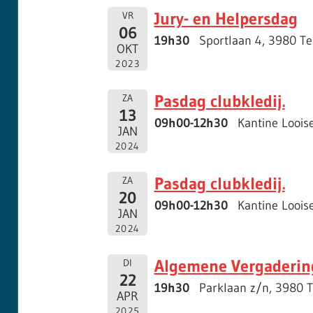
Jury- en Helpersdag
VR
06
19h30
Sportlaan 4, 3980 T
OKT
2023
Pasdag clubkledij.
ZA
13
09h00-12h30
Kantine Loois
JAN
2024
Pasdag clubkledij.
ZA
20
09h00-12h30
Kantine Loois
JAN
2024
Algemene Vergaderin
DI
22
19h30
Parklaan z/n, 3980 T
APR
2025