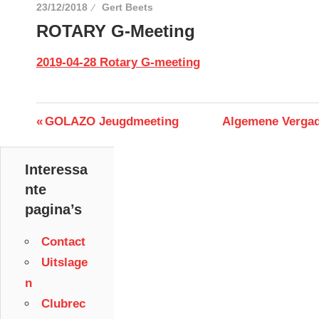
23/12/2018
Gert Beets
ROTARY G-Meeting
2019-04-28 Rotary G-meeting
Berichtnavigatie
Previous
Next
GOLAZO Jeugdmeeting
Algemene Vergad
Post:
Post:
Interessa
nte
pagina’s
Contact
Uitslage
n
Clubrec