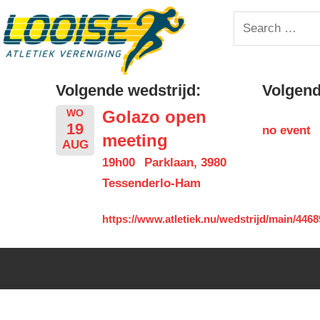
Skip
Looise
Search
to
for:
content
AV
Volgende wedstrijd:
Volgende
Golazo open
WO
19
no event
meeting
AUG
19h00
Parklaan, 3980
Tessenderlo-Ham
https://www.atletiek.nu/wedstrijd/main/4468