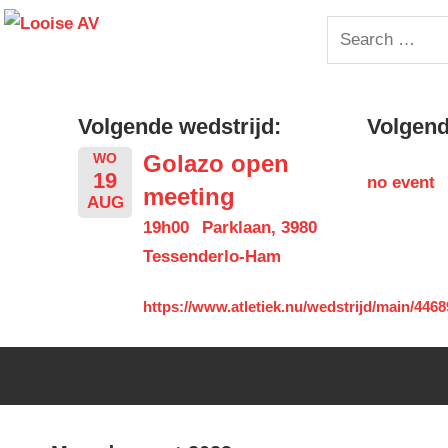
Skip
Looise
Search
to
for:
content
AV
Volgende wedstrijd:
Volgende
Golazo open
WO
19
no event
meeting
AUG
19h00
Parklaan, 3980
Tessenderlo-Ham
https://www.atletiek.nu/wedstrijd/main/4468