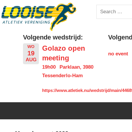
Skip
Looise
Search
to
for:
content
AV
Volgende wedstrijd:
Volgende
Golazo open
WO
19
no event
meeting
AUG
19h00
Parklaan, 3980
Tessenderlo-Ham
https://www.atletiek.nu/wedstrijd/main/4468