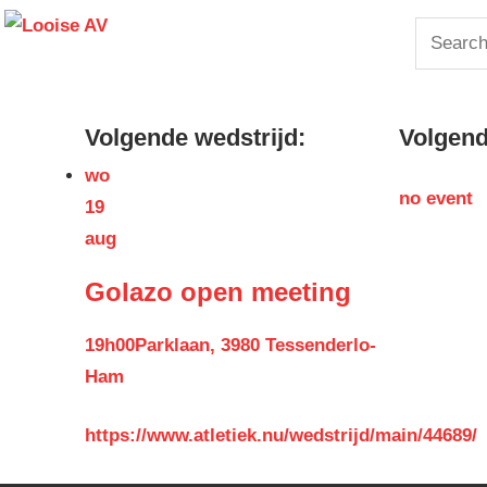
Skip
Looise
Search
to
for:
content
AV
Volgende wedstrijd:
Volgende
wo
no event
19
aug
Golazo open meeting
19h00
Parklaan, 3980 Tessenderlo-
Ham
https://www.atletiek.nu/wedstrijd/main/44689/