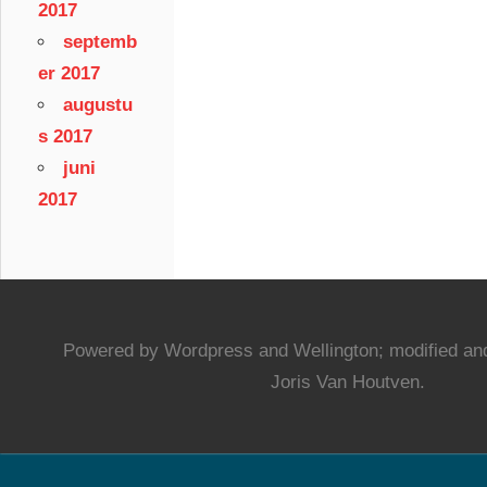
2017
septemb
er 2017
augustu
s 2017
juni
2017
Powered by Wordpress and Wellington; modified and
Joris Van Houtven.